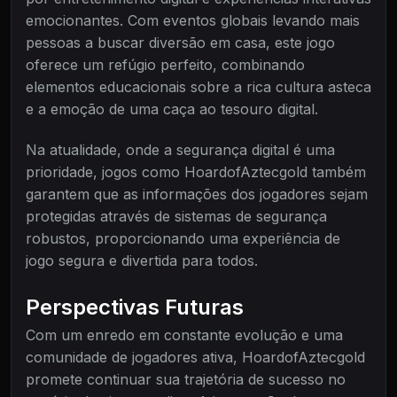
emocionantes. Com eventos globais levando mais
pessoas a buscar diversão em casa, este jogo
oferece um refúgio perfeito, combinando
elementos educacionais sobre a rica cultura asteca
e a emoção de uma caça ao tesouro digital.
Na atualidade, onde a segurança digital é uma
prioridade, jogos como HoardofAztecgold também
garantem que as informações dos jogadores sejam
protegidas através de sistemas de segurança
robustos, proporcionando uma experiência de
jogo segura e divertida para todos.
Perspectivas Futuras
Com um enredo em constante evolução e uma
comunidade de jogadores ativa, HoardofAztecgold
promete continuar sua trajetória de sucesso no