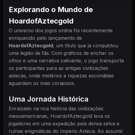
Explorando o Mundo de
HoardofAztecgold
O universo dos jogos online foi recentemente
enriquecido pelo lançamento de
HoardofAztecgold
, um título que já conquistou
uma legião de fãs. Com gráficos de encher os
olhos e uma narrativa cativante, o jogo transporta
os participantes para as antigas civilizações
astecas, onde mistérios e riquezas escondidas
aguardam os mais corajosos.
Uma Jornada Histórica
Enraizado na rica história das civilizações
mesoamericanas, HoardofAztecgold leva os
jogadores em uma expedição pela densa selva e
ruínas enigmáticas do Império Asteca. Ao assumir