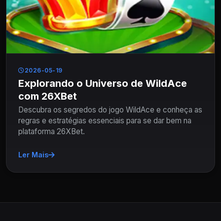
2026-05-19
Explorando o Universo de WildAce
com 26XBet
Descubra os segredos do jogo WildAce e conheça as
regras e estratégias essenciais para se dar bem na
plataforma 26XBet.
Ler Mais