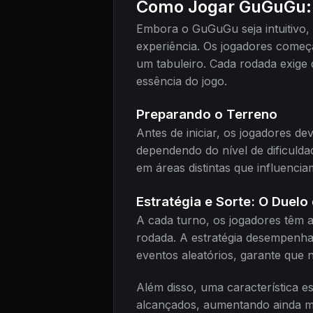
Como Jogar GuGuGu: 
Embora o GuGuGu seja intuitivo,
experiência. Os jogadores come
um tabuleiro. Cada rodada exige
essência do jogo.
Preparando o Terreno
Antes de iniciar, os jogadores de
dependendo do nível de dificulda
em áreas distintas que influencia
Estratégia e Sorte: O Duelo
A cada turno, os jogadores têm a
rodada. A estratégia desempenha 
eventos aleatórios, garante que n
Além disso, uma característica 
alcançados, aumentando ainda ma