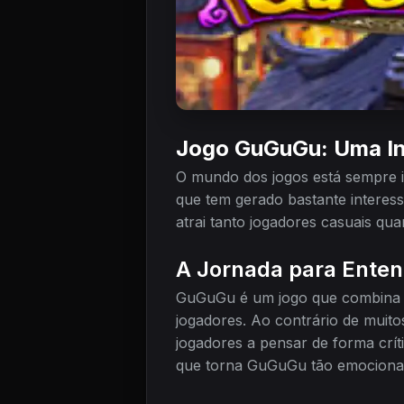
Jogo GuGuGu: Uma In
O mundo dos jogos está sempre i
que tem gerado bastante intere
atrai tanto jogadores casuais qu
A Jornada para Ente
GuGuGu é um jogo que combina el
jogadores. Ao contrário de muit
jogadores a pensar de forma crí
que torna GuGuGu tão emocionant