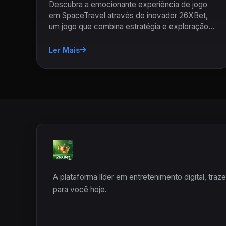
Descubra a emocionante experiência de jogo
em SpaceTravel através do inovador 26XBet,
um jogo que combina estratégia e exploração
intergaláctica.
Ler Mais
A plataforma líder em entretenimento digital, traz
para você hoje.