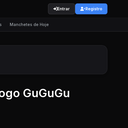
Entrar
Registro
s
Manchetes de Hoje
Jogo GuGuGu