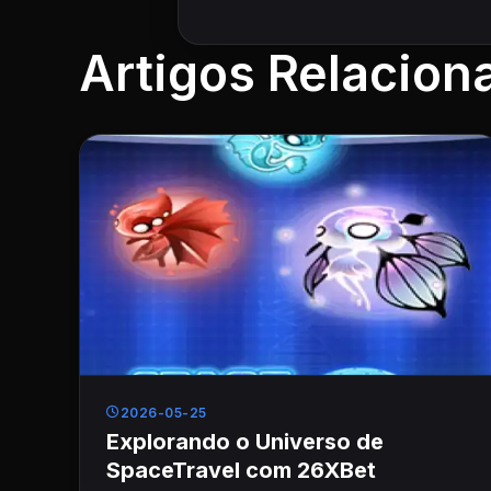
Artigos Relacion
2026-05-25
Explorando o Universo de
SpaceTravel com 26XBet