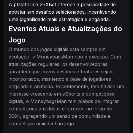
A plataforma 26XBet oferece a possibilidade de
apostar em desafios selecionados, incentivando
uma jogabilidade mais estratégica e engajada.
Eventos Atuais e Atualizações do
Jogo
O mundo dos jogos digitais está sempre em
evolução, e MoneybagsMan não é exceção. Com
atualizações regulares, os desenvolvedores
garantem que novos desafios e features sejam
incorporados, mantendo a base de jogadores
engajada e animada. Recentemente, tem havido um
interesse crescente em eSports e competições
digitais, e MoneybagsMan tem planos de integrar
competições amistosas e torneios no início de
2024, agregando um senso de comunidade e
competição amigável ao jogo.