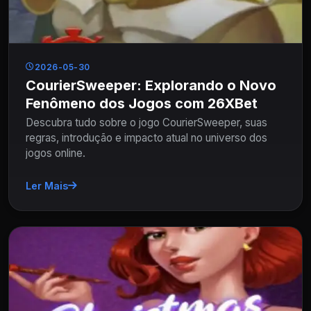
2026-05-30
CourierSweeper: Explorando o Novo
Fenômeno dos Jogos com 26XBet
Descubra tudo sobre o jogo CourierSweeper, suas
regras, introdução e impacto atual no universo dos
jogos online.
Ler Mais